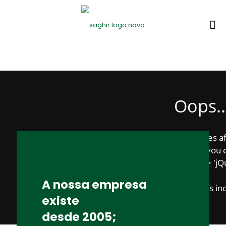
Oops..
You have some jquery.js library include that comes afte
To fix this, you 
1. Set 'Module General Options' -> 'Advanced' -> 'jQue
on
A nossa empresa
2. Find the double jQuery.js inc
existe
desde 2005;