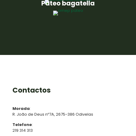
Páteo bagatella
Contactos
Morada
:
R. João de Deus nº7A, 2675-386 Odivelas
Telefone
:
219 314 313