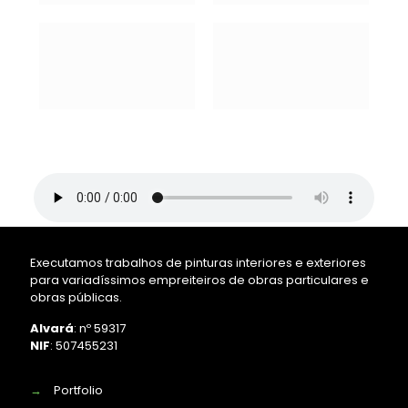
Executamos trabalhos de pinturas interiores e exteriores
para variadíssimos empreiteiros de obras particulares e
obras públicas.
Alvará
: nº 59317
NIF
: 507455231
→
Portfolio